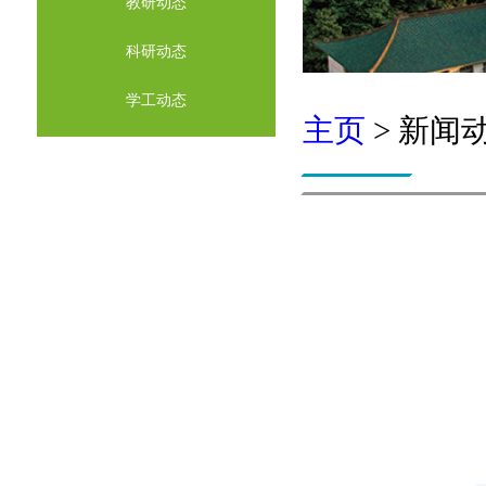
教研动态
科研动态
学工动态
主页
> 新闻