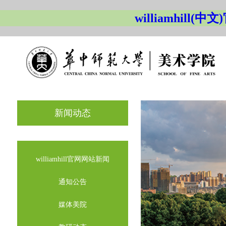
williamhill(中文
新闻动态
williamhill官网网站新闻
通知公告
媒体美院