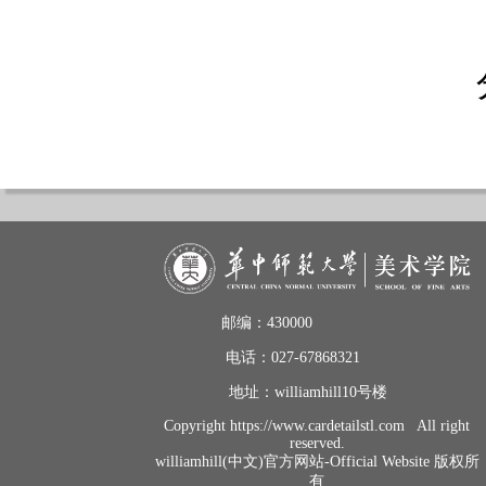
邮编：430000                       
电话：027-67868321           
地址：williamhill10号楼    
Copyright https://www.cardetailstl.com All right
reserved.
williamhill(中文)官方网站-Official Website 版权所
有