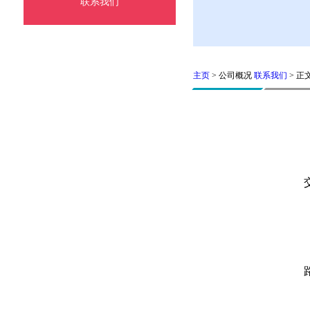
联系我们
主页
> 公司概况
联系我们
> 正