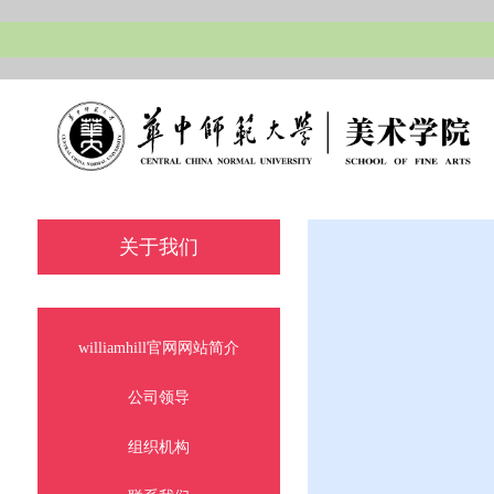
关于我们
williamhill官网网站简介
公司领导
组织机构