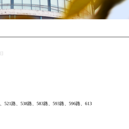
[
]
、521路、538路、583路、593路、596路、613